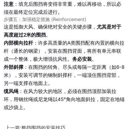
注意
：填充后围挡将变得非常重，难以再移动，所以必
须在最终定位完成后进行。
步骤五：加强稳定措施 (Reinforcement)
这是抵御大风、确保绝对安全的关键步骤，
尤其是对于
高度超过2米的围挡
。
内部横向拉杆
：许多高质量的A类围挡配有内置的横向拉
杆（通长的钢梁），安装在围挡背面，将所有单元串联
成一个整体，极大增强抗风性。
务必安装
。
外部斜撑
：在围挡的转角、尽头或每隔一定距离（如6-8
米），安装可调节的钢制斜撑杆，一端顶住围挡背部，
另一端支撑在地面上。
缆风绳
：在风力较大的地区，必须在围挡顶部加装拉
环，用钢丝绳或尼龙绳以45°角向地面斜拉，固定在地锚
或沙袋上。
上一篇:整挡围挡的安装技巧