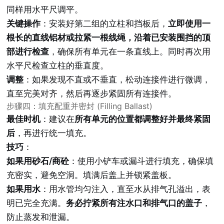
同样用水平尺调平。
关键操作
：安装好第二组的立柱和挡板后，
立即使用一
根长的直线铝材或拉紧一根线绳，沿着已安装围挡的顶
部进行检查
，确保所有单元在一条直线上。同时再次用
水平尺检查立柱的垂直度。
调整
：如果发现不直或不垂直，松动连接件进行微调，
直至完美对齐，然后再逐步紧固所有连接件。
步骤四：填充配重并密封 (Filling Ballast)
最佳时机
：建议在
所有单元的位置都调整好并最终紧固
后
，再进行统一填充。
技巧
：
如果用砂石/商砼
：使用小铲车或漏斗进行填充，确保填
充密实，避免空洞。填满后盖上并锁紧盖板。
如果用水
：用水管均匀注入，直至水从排气孔溢出，表
明已完全充满。
务必拧紧所有注水口和排气口的盖子
，
防止蒸发和泄漏。