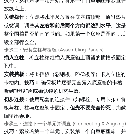
技巧
：从转角或一端开始，将第一个
自重底座箱
放置在
放线点上。
关键操作
：立即将
水平尺
放置在底座箱顶部，通过垫片
或微调，调整其
左右和前后两个方向都达到水平
。这是
整个围挡是否笔直的基础。如果第一个底座是歪的，后
续全部都会歪。
步骤二：安装立柱与挡板 (Assembling Panels)
插入立柱
：将立柱精准插入底座箱上预留的插槽或固定
孔中。
安装挡板
：将围挡板（彩钢板、PVC板等）卡入立柱的
卡槽内。
技巧：
确保板片底部完全落入底座箱的卡槽，
听到“咔哒”声或确认锁紧机构生效。
初步连接
：使用配套的连接件（如螺栓、专用卡扣）将
板与柱、柱与底座初步固定，
但先不要完全拧死
，为微
调留出余地。
步骤三：连接下一个单元并调直 (Connecting & Aligning)
技巧
：紧挨着第一个单元，安装第二个自重底座箱，并